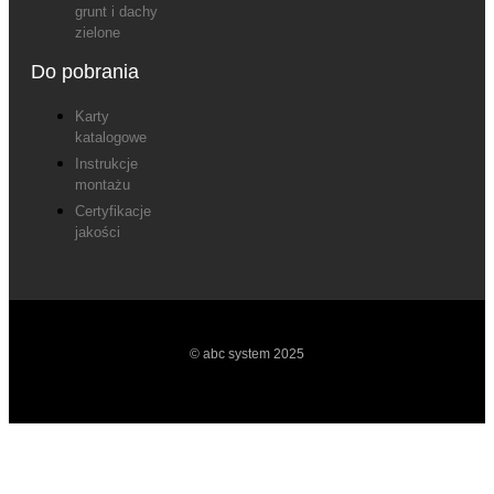
grunt i dachy
zielone
Do pobrania
Karty
katalogowe
Instrukcje
montażu
Certyfikacje
jakości
© abc system 2025