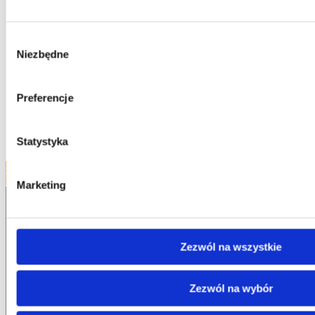
Typ mocowania
balastowy
Consent
Niezbędne
Selection
Kąt nachylenia modułów
10°
uzależniony od szerokości modułu
Preferencje
Wysokość dolnej krawędzi
~ 8-10 cm
Statystyka
odległość modułu od powierzchni ziemi
dokumenty produktów
pozostałe systemy
Marketing
Innowacyjna konstrukcja do montażu modułów
Zezwól na wszystkie
fotowoltaicznych
na dachu płaskim, dachu zielonym i gruncie,
dostosowana do każdego rozmiaru i typu modułu na rynku.
Zezwól na wybór
Facebook-f
Instagram
Linkedin
Youtube
Envelope