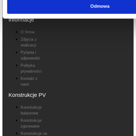
Odmowa
Informacje
O firmie
Zdjęcia z
realizacji
Pytania i
odpowiedzi
Polityka
prywatności
Kontakt z
nami
Konstrukcje PV
Konstrukcje
balastowe
Konstrukcje
zgrzewane
Konstrukcje na